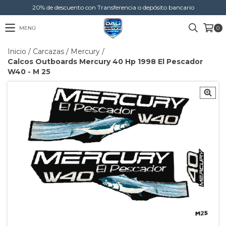
20% de descuento con Transferencia o depósito bancario
MENÚ
0
Inicio
/
Carcazas
/
Mercury
/
Calcos Outboards Mercury 40 Hp 1998 El Pescador
W40 - M 25