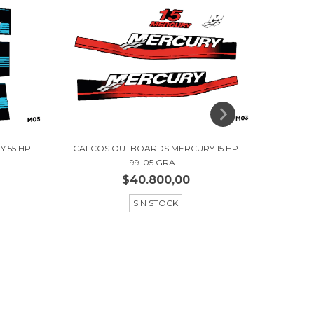
 55 HP
CALCOS OUTBOARDS MERCURY 15 HP
CALCO
99-05 GRA...
$40.800,00
SIN STOCK