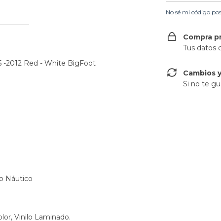
No sé mi código pos
——————
Compra p
Tus datos 
 -2012 Red - White BigFoot
Cambios y
Si no te gu
do Náutico
olor, Vinilo Laminado.