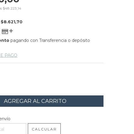
os
$48.223,14
E
$8.621,70
ento
pagando con Transferencia o depósito
DE PAGO
l CP:
CAMBIAR CP
envío
CALCULAR